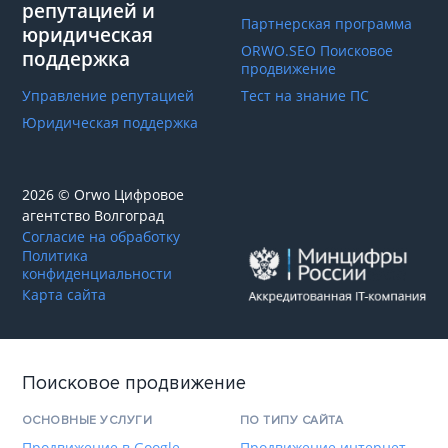
репутацией и
Партнерская программа
юридическая
ORWO.SEO Поисковое
поддержка
продвижение
Управление репутацией
Тест на знание ПС
Юридическая поддержка
2026 © Orwo Цифровое
агентство
Волгоград
Согласие на обработку
Политика
конфиденциальности
Карта сайта
Поисковое продвижение
ОСНОВНЫЕ УСЛУГИ
ПО ТИПУ САЙТА
Продвижение в Google
Продвижение интернет-