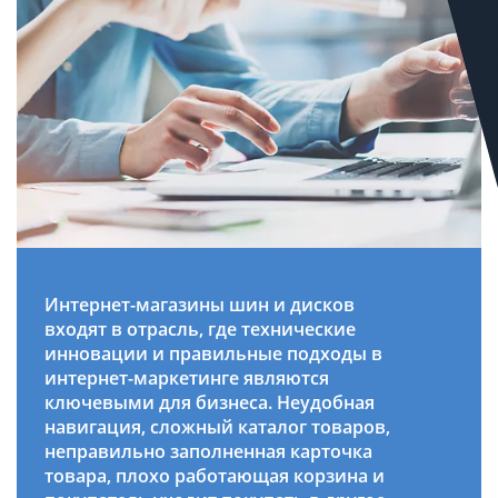
Интернет-магазины шин и дисков
входят в отрасль, где технические
инновации и правильные подходы в
интернет-маркетинге являются
ключевыми для бизнеса. Неудобная
навигация, сложный каталог товаров,
неправильно заполненная карточка
товара, плохо работающая корзина и