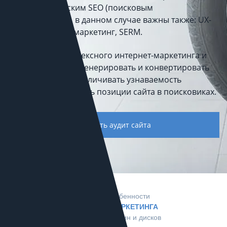
лишь классическим SEO (поисковым
продвижением), в данном случае важны также: UX-
дизайн, контент-маркетинг, SERM.
С помощью комплексного интернет-маркетинга и
аналитики можно генерировать и конвертировать
заявки в заказы, увеличивать узнаваемость
магазина и повышать позиции сайта в поисковиках.
Заказать аудит сайта
Главные особенности
ИНТЕРНЕТ-МАРКЕТИНГА
для магазинов шин и дисков