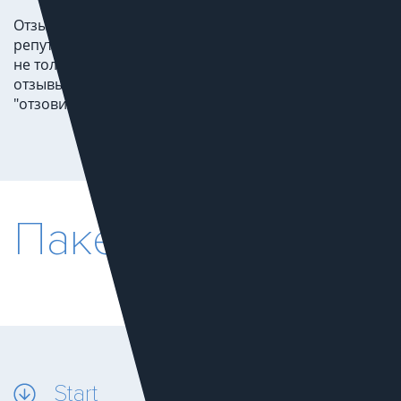
Отзывы потребителей о компании формируют
репутацию в интернете, причем, важно оценивать
не только отзывы на самом сайте компании, но и
отзывы на всевозможных сторонних площадках:
"отзовиках", Яндекс и Google картах, форумах.
Пакеты SEO
Start