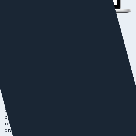
Работа с
отзывами
В e-commerce отрасли шин и дисков важное
значение имеют отзывы клиентов. При этом, важны
как отзывы на товары, так и отзывы клиентов о
работе интернет-магазина. Здесь критичны
своевременность и качество доставки, наличие/
отсутствие услуг предварительного шиномонтажа и
его качество, при самовывозе – скорость выдачи
товаров, а также, в случае монтажа на месте –
отсутствие очередей на монтаж.