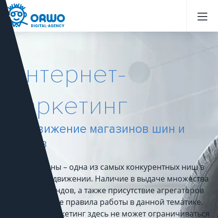
Назад
Назад
Назад
Назад
Назад
Назад
Назад
Назад
Назад
Назад
Назад
Назад
Назад
Назад
Назад
Назад
Назад
Назад
Назад
Назад
Интернет-
маркетинг
Продвижение магазинов шин и
дисков
Диски и шины – одна из самых конкурентных ниш в
онлайн-продвижении. Наличие в выдаче множества
сильных брендов, а также присутствие агрегаторов
диктуют новые правила работы в данной тематике.
Интернет-маркетинг здесь не может ограничиваться