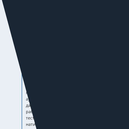
Дамир Плотников
Руководитель онлайн-продвижения, ГК
МОНОПОЛИЯ
После закрытия Instagram* и Facebook* мы
стали использовать традиционные
оставшиеся источники трафика — это ВК и
myTarget. Также для себя открыли ICQ —
казалось бы, забытый источник трафика. Мы
провели исследование — там есть наша
аудитория, которая активно использует
данный канал коммуникации, в том числе в
рабочих целях. Сейчас мы пока на этапе
тестирования: разрабатываем стратегию по
нативной рекламе и привлечению лидов