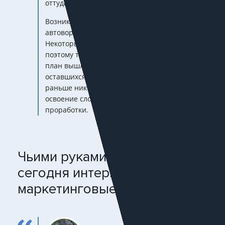
оттуда.
Возникли проблемы с софтом для
автоворонок, например, с SendPulse.
Некоторые сервисы покинули наш рынок,
поэтому тестируем новые. Для нас на первый
план вышла более глубокая проработка
оставшихся источников трафика. То, на что
раньше никогда не было времени —
освоение сложных механик, качество
проработки.
Чьими руками реализуются
сегодня интернет-
маркетинговые активности?