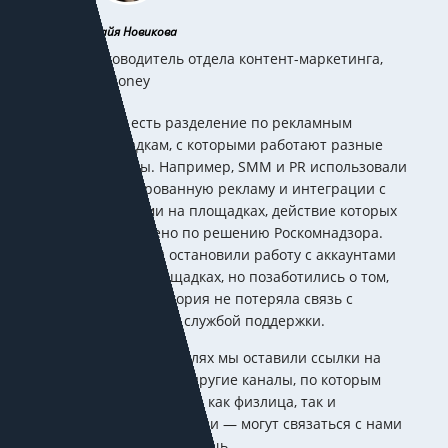
Майя Новикова
Руководитель отдела контент-маркетинга,
ЮMoney
У нас есть разделение по рекламным
площадкам, с которыми работают разные
команды. Например, SMM и PR использовали
таргетированную рекламу и интеграции с
блогерами на площадках, действие которых
остановлено по решению Роскомнадзора.
Сейчас мы остановили работу с аккаунтами
на этих площадках, но позаботились о том,
чтобы аудитория не потеряла связь с
компанией и службой поддержки.
В своих профилях мы оставили ссылки на
наши сайты и другие каналы, по которым
пользователи — как физлица, так и
предприниматели — могут связаться с нами
и получить помощь.