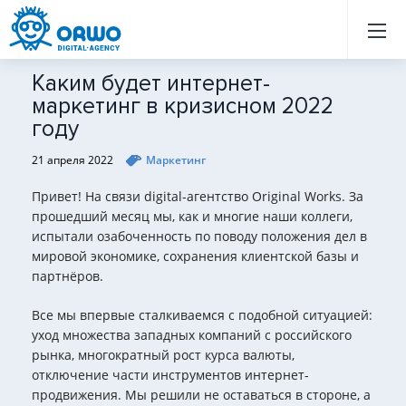
Назад
Назад
Назад
Назад
Назад
Назад
Назад
Назад
Назад
Назад
Назад
Назад
Назад
Назад
Назад
Назад
Назад
Назад
Назад
Назад
Каким будет интернет-
маркетинг в кризисном 2022
году
21 апреля 2022
Маркетинг
Привет! На связи digital-агентство Original Works. За
прошедший месяц мы, как и многие наши коллеги,
испытали озабоченность по поводу положения дел в
мировой экономике, сохранения клиентской базы и
партнёров.
Все мы впервые сталкиваемся с подобной ситуацией:
уход множества западных компаний с российского
рынка, многократный рост курса валюты,
отключение части инструментов интернет-
продвижения. Мы решили не оставаться в стороне, а