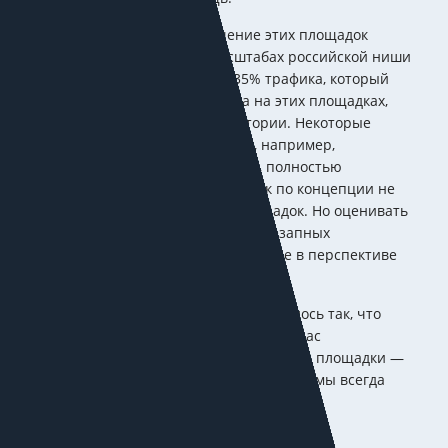
Безусловно, отключение этих площадок
многое меняет в масштабах российской ниши
SMM. Отваливается 35% трафика, который
генерировала реклама на этих площадках,
меняется соцдем аудитории. Некоторые
форматы спецпроектов, например,
имиджевые фотосъёмки, полностью
переосмысляются, так как по концепции не
подходят для других площадок. Но оценивать
последствия при таких внезапных
обстоятельствах правильнее в перспективе
нескольких месяцев.
При этом исторически сложилось так, что
более 52% трафика из SMM у нас
приходилось на отечественные площадки —
VK, ОК, Яндекс.Дзен, потому что мы всегда
занимались их развитием.