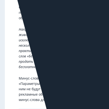
Составьте список слов и фраз в запросах
пользователей, при наличии которых ваше
объявление не будет показываться.
Например, производителю кормов для
животных Hill’s Pet Nutrition стоит
исключить слово «отель», поскольку есть
несколько отелей с названием Hills. Обычная
практика интернет-магазинов — исключение
слов «бесплатно» и «б/у», так как им нужно
продать новый товар, а не отдать его
бесплатно.
Минус-слова можно добавить в разделе
«Параметры» на уровне кампании. Тогда по
ним не будут показываться никакие
рекламные объявления. А можно указать
минус-слова для каждой группы объявлений.