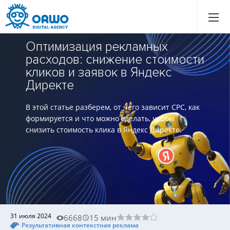
Назад
Назад
Назад
Назад
Назад
Назад
Назад
Назад
Назад
Назад
Назад
Назад
Назад
Назад
Назад
Назад
Назад
Назад
Назад
Назад
Оптимизация рекламных
расходов: снижение стоимости
кликов и заявок в Яндекс
Директе
В этой статье разберем, от чего зависит CPC, как
формируется и что можно сделать, чтобы
снизить стоимость клика в Яндекс Директе.
31 июля 2024
6668
15 мин
Результативная контекстная реклама