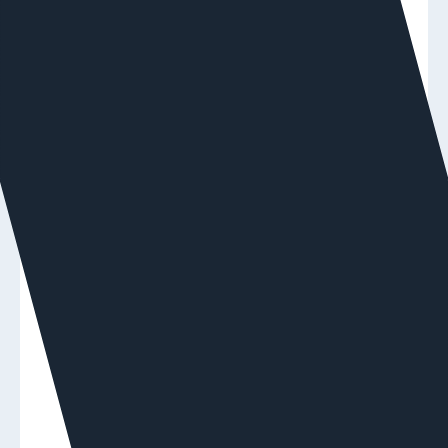
Яндекс Директ и хотите повысить её
рентабельность — запишитесь на аудит.
Вы получите экспертную оценку настройки
рекламного кабинета, узнаете, есть ли ошибки и
точки роста.
Оставить заявку
Исключить показы по нерелевантным
запросам
Чтобы рекламные объявления не
показывались по нецелевым запросам и
бюджет не расходовался впустую, нужно
использовать минус-слова и минус-фразы.