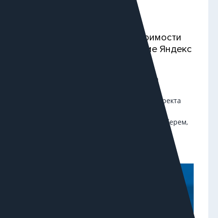
воронки.
Советы по уменьшению стоимости
клика в контекстной рекламе Яндекс
Директа
Стратегии ставок, повышение качества
объявлений и посадочных страниц,
использование инструментов Яндекс Директа
помогут сэкономить на CPC и повысить
эффективность рекламных кампаний. Разберем,
что можно сделать, чтобы добиться нужной
стоимости.
Если вы ведёте контекстную рекламу в