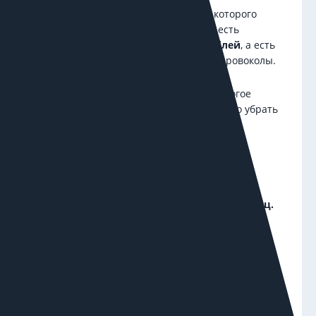
Наш клиент – крупный B2B-дилер, у которого
тысячи товаров на сайте. Среди них есть
мощные станки с ЧПУ за
5–7 млн рублей
, а есть
сопутствующая мелочь или бытовые дровоколы.
С точки зрения бизнеса, продавать дорогое
оборудование выгоднее и интереснее. Но убрать
мелочёвку с сайта нельзя: она нужна для
ассортимента и по условиям договоров с
поставщиками.
На контекстную рекламу клиент тратил
внушительную сумму, 800-900 тыс. ₽ в месяц.
Лиды были, но отдел продаж жаловался, что по
ощущениям, приходит много запросов от
частников, которым интересны дешёвые
инструменты. После внедрения Roistat,
информация подтвердилась: львиную долю
продаж составляли продажи с низким чеком, в то
время как собственнику хотелось получать