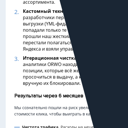
ассортимента.
Кастомный технический фид.
Наши
разработчики переписали логику
выгрузки (YML-фида). Теперь в рекламу
попадали только те товары, которые
прошли наш жесткий фильтр. Мы
перестали полагаться на алгоритмы
Яндекса и взяли управление на себя.
Итерационная чистка.
Раз в месяц
аналитики ORWO находили в отчетах
позиции, которые всё же ухитрялись
просочиться в выдачу, а контекстологи
вручную их блокировали.
Результаты через 6 месяцев
Мы сознательно пошли на риск увеличения
стоимости клика, чтобы выиграть в качестве:
Чистота трафика.
Расходы на нецелевые