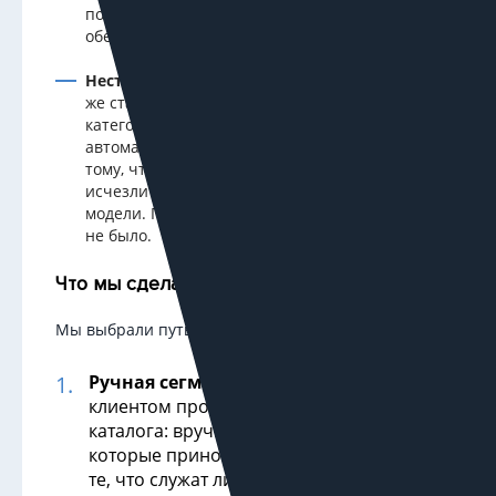
подмешивает бюджетные позиции, чтобы
обеспечить поток кликов.
Нестандартная структура сайта.
Один и тот
же станок мог лежать в трёх разных
категориях. Попытка настроить
автоматический фильтр могла привести к
тому, что вместе с дровоколами из рекламы
исчезли бы и нужные нам флагманские
модели. Гарантий у автоматики здесь просто
не было.
Что мы сделали
Мы выбрали путь точечной настройки:
Ручная сегментация.
Вместе с
клиентом прошли по всей структуре
каталога: вручную пометили категории,
которые приносят основную прибыль, и
те, что служат лишь для полноты