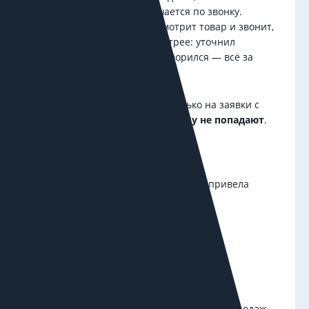
продажах — часто всё решается по звонку.
Человек заходит на сайт, смотрит товар и звонит,
не оставляя заявку. Это быстрее: уточнил
наличие, обсудил цену, договорился — всё за
пару минут.
Но если реклама настроена только на заявки с
сайта — эти звонки
в статистику не попадают
.
Что происходит:
вы платите за рекламу, которая привела
звонок,
клиент позвонил и купил,
но система это не зафиксировала,
и в отчётах его нет.
У клиента один месяц конверсий 0, хотя продаж