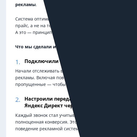
рекламы
.
Система оптимизировалась на тех, кто скачал
прайс, а не на тех, кто реально звонил и покупал.
А это — принципиальная разница.
Что мы сделали и почему это сработало
:
Подключили Calltouch
Начали отслеживать все звонки, пришедшие с
рекламы. Включая повторные и даже
пропущенные — чтобы ничего не ускользнуло.
Настроили передачу данных в
Яндекс Директ через API
Каждый звонок стал учитываться как
полноценная конверсия. Это изменило
поведение рекламной системы.