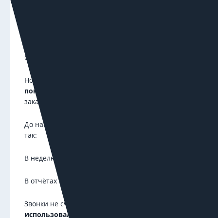
оптовая продажа канатов, стропов и такелажа
К нам пришёл клиент, у которого уже шла
реклама в Яндекс Директе. Всё было неплохо:
заявки с сайта поступали, прайс-листы
скачивали.
Но при этом клиент знал:
многие его
покупатели просто звонят
— особенно когда
заказ срочный или сложный.
До настройки сквозной аналитики это выглядело
так:
В неделю — 4–5 звонков с рекламы;
В отчётах — только формы с сайта;
Звонки не считались заявками, а значит,
не
использовались для настройки и обучения