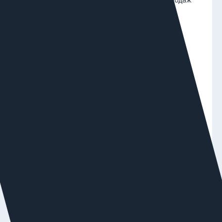
53. Бюджет — от 300000₽.
В результате реклама делает вывод: «Этот
пользователь ничего не сделал», и учится
приводить других — не тех, кто покупает, а
тех, кто просто кликает и уходит
.
Масштабировать рекламу становится
рискованно: данные искажены.
Рекламная система не видит половину
воронки;
Продолжает приводить трафик, который не
звонит;
Бюджет уходит на действия, не приводящие к
сделкам.
Проект.
Компания «Строймашкомплект» —