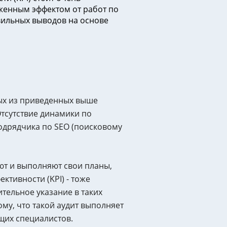
оженным эффектом от работ по
вильных выводов на основе
рых из приведенных выше
тсутствие динамики по
подрядчика по SEO (поисковому
ют и выполняют свои планы,
тивности (KPI) - тоже
тельное указание в таких
ому, что такой аудит выполняет
щих специалистов.