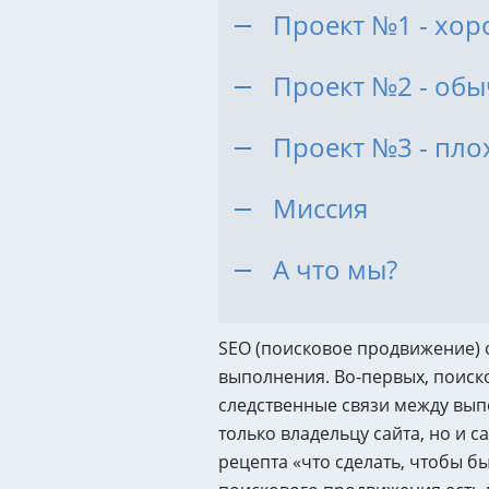
(SEO-аудит)
Проект №1 - хо
Аудит ИИ-видимости
Проект №2 - об
Технический аудит сайта
Юридический аудит
Проект №3 - пло
Комплексный аудит
Миссия
А что мы?
SEO (поисковое продвижение) 
выполнения. Во-первых, поиск
следственные связи между выпо
только владельцу сайта, но и 
рецепта «что сделать, чтобы быт