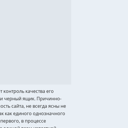
SEO Поисковое продвижение
а знание ПС
логии SEO
ьзуемые сервисы
тие клиентской базы
логии разработки
 контроль качества его
 и черный ящик. Причинно-
сть сайта, не всегда ясны не
ак как единого однозначного
з первого, в процессе