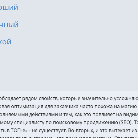
роший
Сквозная аналитика
ORWO.
Тест н
ычный
Техно
Управление репутацией и
юридическая поддержка
Испол
хой
Управление репутацией
Разви
Юридическая поддержка
Техно
обладает рядом свойств, которые значительно усложняют
овая оптимизация для заказчика часто похожа на магию
лняемыми действиями и тем, как это повлияет на видимо
самому специалисту по поисковому продвижению (SEO). Т
ь в ТОП-е» - не существует. Во-вторых, и это вытекает и