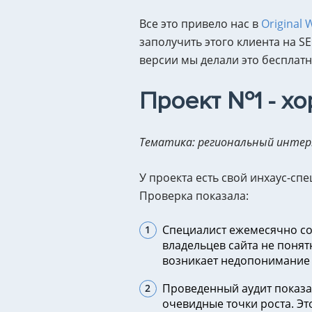
Все это привело нас в
Original 
заполучить этого клиента на S
версии мы делали это бесплатн
Проект №1 - х
Тематика: региональный интер
У проекта есть свой инхаус-сп
Проверка показала:
Специалист ежемесячно сос
владельцев сайта не поня
возникает недопонимание
Проведенный аудит показал
очевидные точки роста. Это