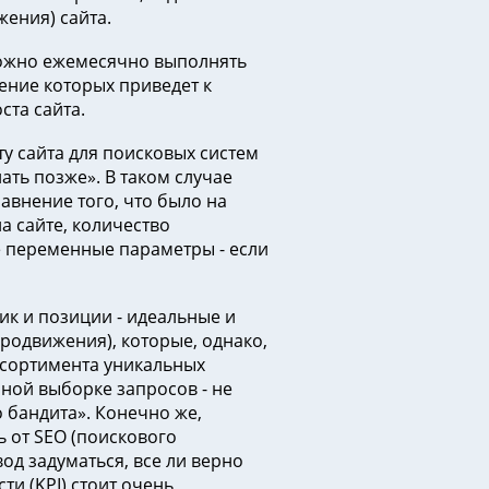
жения) сайта.
жно ежемесячно выполнять
нение которых приведет к
ста сайта.
у сайта для поисковых систем
ть позже». В таком случае
авнение того, что было на
а сайте, количество
е переменные параметры - если
ик и позиции - идеальные и
родвижения), которые, однако,
ссортимента уникальных
ной выборке запросов - не
 бандита». Конечно же,
ь от SEO (поискового
вод задуматься, все ли верно
и (KPI) стоит очень