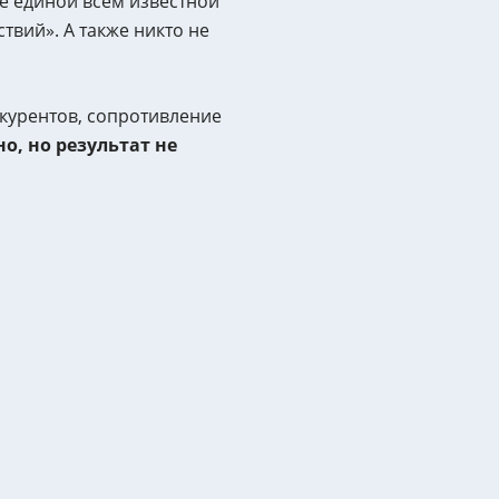
ие единой всем известной
вий». А также никто не
нкурентов, сопротивление
, но результат не