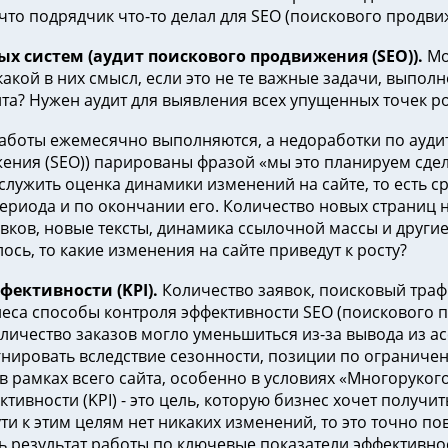
что подрядчик что-то делал для SEO (поискового продви
ых систем (аудит поискового продвижения (SEO)).
Мо
акой в них смысл, если это не те важные задачи, выпол
а? Нужен аудит для выявления всех упущенных точек ро
аботы ежемесячно выполняются, а недоработки по аудит
ения (SEO)) парированы фразой «мы это планируем сдела
лужить оценка динамики изменений на сайте, то есть ср
периода и по окончании его. Количество новых страниц н
вков, новые тексты, динамика ссылочной массы и други
ось, то какие изменения на сайте приведут к росту?
ективности (KPI).
Количество заявок, поисковый траф
еса способы контроля эффективности SEO (поискового п
личество заказов могло уменьшиться из-за вывода из а
гнировать вследствие сезонности, позиции по ограничен
в рамках всего сайта, особенно в условиях «Многорукого
ивности (KPI) - это цель, которую бизнес хочет получит
ти к этим целям нет никаких изменений, то это точно по
ь результат работы по ключевые показатели эффективност