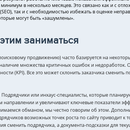
 минимум в несколько месяцев. Это связано как и с отл
SEO), так и с необходимостью избежать в оценке непра
оторые могут быть «зашумлены».
 этим заниматься
(поисковому продвижению) часто базируется на некото
 наличие множества критичных ошибок и недоработок. О
ости (KPI). Все это может склонить заказчика сменить 
о. Подрядчики или инхаус-специалисты, которые планиру
 направлении и увеличивают ключевые показатели эффек
анимаемся обманом, мы честно говорим об этом. Дополни
дрядчиков возможных точек роста по сайту приводит к т
ия сменить подрядчика, а документа-подсказки для теку