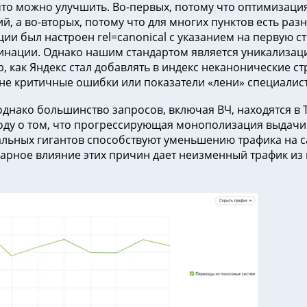
 что можно улучшить. Во-первых, потому что оптимизация
й, а во-вторых, потому что для многих пунктов есть раз
ции был настроен rel=canonical с указанием на первую ст
инации. Однако нашим стандартом является уникализаци
р, как Яндекс стал добавлять в индекс неканонические с
не критичные ошибки или показатели «лени» специалист
 однако большинство запросов, включая ВЧ, находятся в
воду о том, что прогрессирующая монополизация выдачи
льных гигантов способствуют уменьшению трафика на са
арное влияние этих причин дает неизменный трафик из 