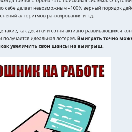
сегда третья сторона - это поисковая система. Отсутств
 себе делает невозможным «100% верный порядок дейст
менений алгоритмов ранжирования и т.д.
 такие, как десятки и сотни активно развивающихся ко
и получается идеальная лотерея.
Выиграть точно можно
, как увеличить свои шансы на выигрыш.