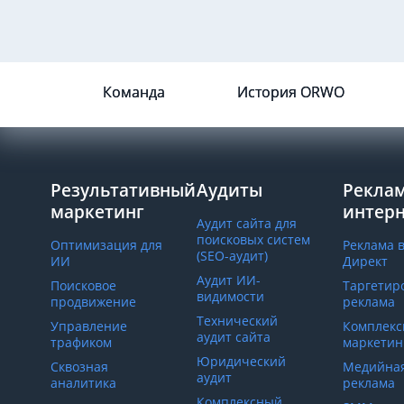
Команда
История ORWO
Результативный
Аудиты
Реклам
маркетинг
интер
Аудит сайта для
поисковых систем
Оптимизация для
Реклама 
(SEO-аудит)
ИИ
Директ
Аудит ИИ-
Поисковое
Таргетир
видимости
продвижение
реклама
Технический
Управление
Комплек
аудит сайта
трафиком
маркетинг
Юридический
Сквозная
Медийна
аудит
аналитика
реклама
Комплексный