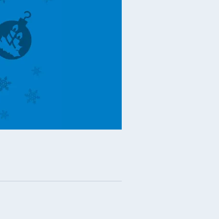
SEO Поисковое продвижение
а знание ПС
логии SEO
ьзуемые сервисы
тие клиентской базы
логии разработки