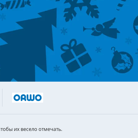
Сквозная аналитика
ORWO.
Тест н
Техно
Управление репутацией и
юридическая поддержка
Испол
Управление репутацией
Разви
Юридическая поддержка
Техно
чтобы их весело отмечать.