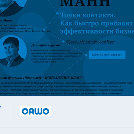
Сквозная аналитика
ORWO.
Тест н
Техно
Управление репутацией и
юридическая поддержка
Испол
Управление репутацией
Разви
Юридическая поддержка
Техно
А