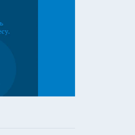
SEO Поисковое продвижение
а знание ПС
логии SEO
ьзуемые сервисы
тие клиентской базы
логии разработки