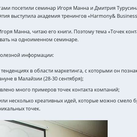
егами посетили семинар Игоря Манна и Дмитрия Турусина
тия выступила академия тренингов «Harmony& Business
горя Манна, читаю его книги. Поэтому тема «Точек конт
вать на одноименном семинаре.
полезной информации:
тенденциях в области маркетинга, с которыми он позна
уне в Малайзии (28-30 сентября);
влено много примеров точек контакта компаний;
ли несколько креативных идей, которые можно смело б
никальных точек.