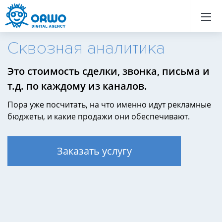
Назад
Назад
Назад
Назад
Назад
Назад
Назад
Назад
Назад
Назад
Назад
Назад
Назад
Назад
Назад
Назад
Назад
Назад
Назад
Назад
Сквозная аналитика
Это стоимость сделки, звонка, письма и
т.д. по каждому из каналов.
Пора уже посчитать, на что именно идут рекламные
бюджеты, и какие продажи они обеспечивают.
Заказать услугу