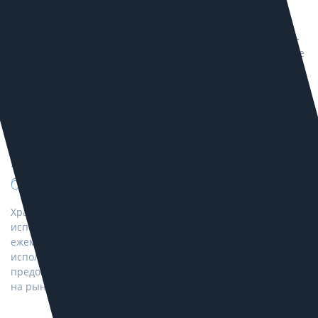
Система сквозной аналитики проектируется под
конкретного заказчика с учетом особенностей его бизнес-
процессов. Это позволяет собирать точные и релевантные
данные.
Экономия, надежность и
безопасность
Хранение и визуализация данных организованы с
использованием сервисов Google с минимальными
ежемесячными платежами. Для сбора и стриминга данных
используются наши собственные сервисы, которые мы
предоставляем по ценам в разы меньше представленных
на рынке.