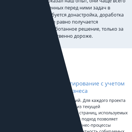
решений, но, как показал наш опыт, они чаще всего
не решают поставленных перед ними задач в
полном объеме, требуется донастройка, доработка
и, по сути, в конце все равно получается
индивидуально разработанное решение, только за
больший срок и существенно дороже.
Индивидуальное проектирование с учетом
особенностей вашего бизнеса
Мы не предлагаем готовых решений. Для каждого проекта
мы самостоятельно проводим анализ текущей
инфраструры, сайтов и посадочных страниц, используемых
рекламных источников и CRM. Такой подход позволяет
достаточно глубоко погрузиться в бизнес-процессы
клиента, повысить точность и релевантность собираемых