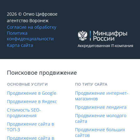
2026 © Orwo Цифровое
агентство
Воронеж
Согласие на обработку
Политика
конфиденциальности
Карта сайта
Поисковое продвижение
ОСНОВНЫЕ УСЛУГИ
ПО ТИПУ САЙТА
Продвижение в Google
Продвижение интернет-
магазинов
Продвижение в Яндекс
Продвижение лендинга
Стоимость SEO-
продвижения
Продвижение молодого
сайта
Продвижение сайта в
ТОП-3
Продвижение больших
сайтов
Продвижение сайта в