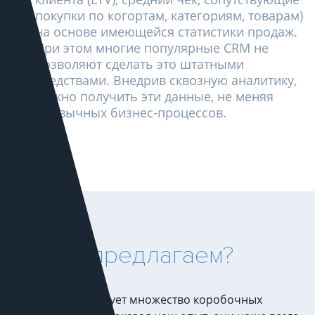
покупки по когортам, категориям, товарам)
на основе имеющейся статистики продаж.
При этом многие популярные CRM не
позволяют сделать это штатными
средствами. Внедрив сквозную аналитику,
можно получить эти данные, не меняя
привычных бизнес-процессов.
Что мы предлагаем?
На рынке существует множество коробочных