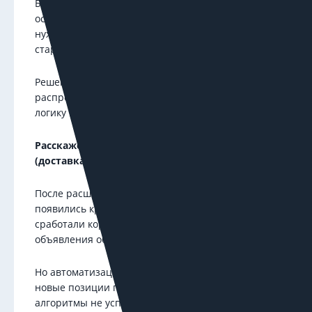
Без дополнительной настройки новые позиции
остаются в тени, объявления не получают
нужного охвата, а система продолжает «толкать»
старые предложения.
Решение: перестройка кампаний — чтобы
распределить трафик и задать корректную
логику показов.
Расскажем на примере проекта Expresspanda
(доставка еды)
После расширения ассортимента — в меню
появились кранч-роллы — фидовые кампании
сработали корректно: товары подтянулись,
объявления обновились.
Но автоматизации оказалось недостаточно:
новые позиции получали мало трафика,
алгоритмы не успевали переобучиться, а заявки