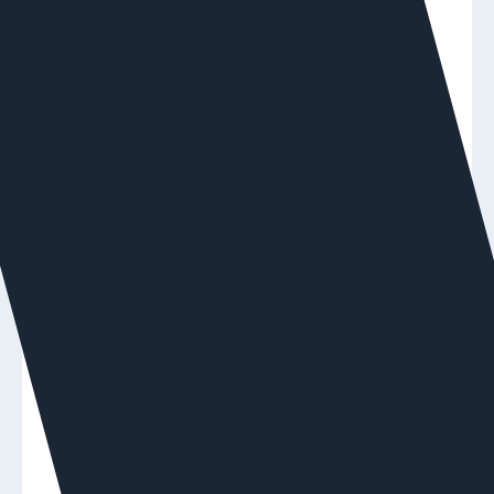
Представьте, у вас — интернет-магазин и
настроена контекстная реклама. В один момент
вы расширили ассортимент: добавили новые
товары, обновили каталог — фид их подтянул,
объявления сгенерировались автоматически.
Но рекламные кампании, которые раньше
стабильно приносили заявки, вдруг начали
«проседать».
Конверсий меньше, стоимость заявки — выше.
Почему автоматическое обновление
не сработало?
Потому что для алгоритмов этого недостаточно.