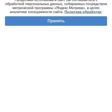
обработкой персональных данных, собираемых посредством
метрической программы «Яндекс.Метрика», в целях
аналитики посещаемости сайта.
Политика обработки
.
Принять
Автор статьи
Анна Солодова
Руководитель отдела
рекламы
34 статьи
Читать все статьи