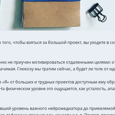
 того, чтобы взяться за большой проект, вы уходите в с
онно не приучен мотивироваться отдаленными целями: о
чимая. Глюкозу мы тратим сейчас, а будет ли толк от ид
 «Я» от больших и трудных проектов доступным ему обр
а физическом уровне это ощущается, как усталость, апа
авший уровень важного нейромедиатора до приемлемой
о дофамина: вредная еда, соцсети и т. п. Привет, прокр