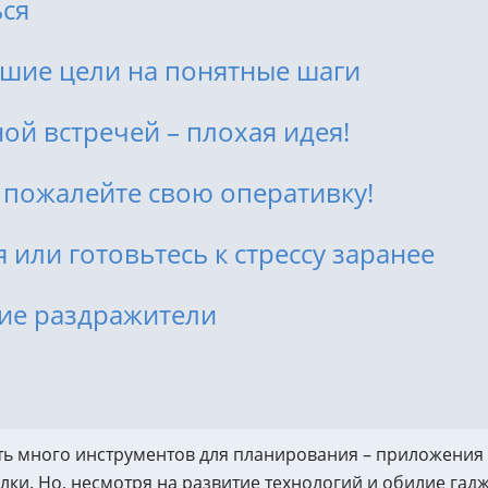
ься
Сквозная аналитика
ORWO.
шие цели на понятные шаги
Тест н
Техно
Управление репутацией и
ой встречей – плохая идея!
юридическая поддержка
Испол
Управление репутацией
Разви
- пожалейте свою оперативку!
Юридическая поддержка
Техно
 или готовьтесь к стрессу заранее
ие раздражители
сть много инструментов для планирования – приложения 
ки. Но, несмотря на развитие технологий и обилие гадж