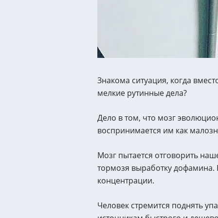
Знакома ситуация, когда вместо
мелкие рутинные дела?
Дело в том, что мозг эволюци
воспринимается им как малозна
Мозг пытается отговорить наше
тормозя выработку дофамина. Н
концентрации.
Человек стремится поднять уп
источникам быстрого и дешевог