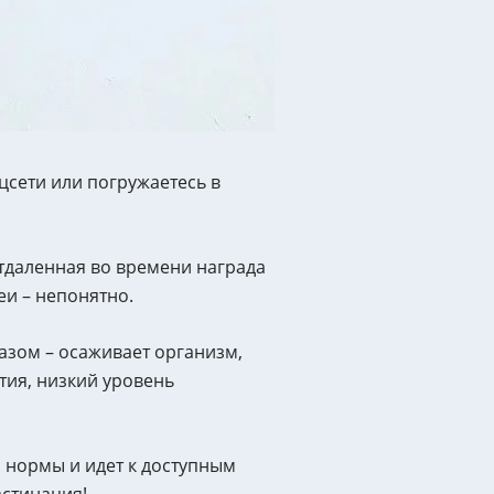
оцсети или погружаетесь в
тдаленная во времени награда
еи – непонятно.
азом – осаживает организм,
тия, низкий уровень
 нормы и идет к доступным
астинация!