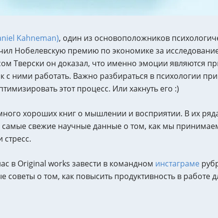
niel Kahneman)
, один из основоположников психологич
чил Нобелевскую премию по экономике за исследовани
сом Тверски он доказал, что именно эмоции являются п
к с ними работать. Важно разбираться в психологии при
тимизировать этот процесс. Или хакнуть его :)
много хороших книг о мышлении и восприятии. В их ряд
 самые свежие научные данные о том, как мы принимаем
 стресс.
ас в Original works завести в командном
инстаграме
рубр
советы о том, как повысить продуктивность в работе д