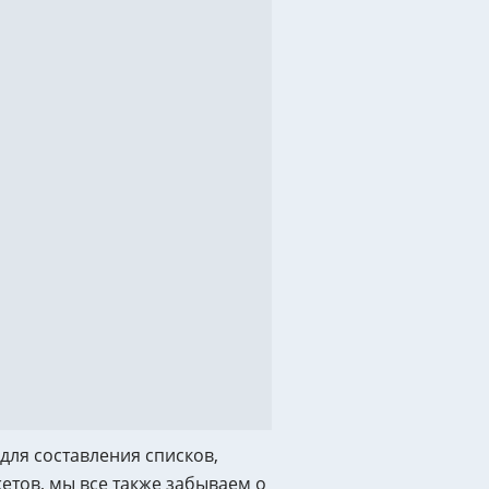
SEO Поисковое продвижение
а знание ПС
логии SEO
ьзуемые сервисы
тие клиентской базы
логии разработки
для составления списков,
етов, мы все также забываем о