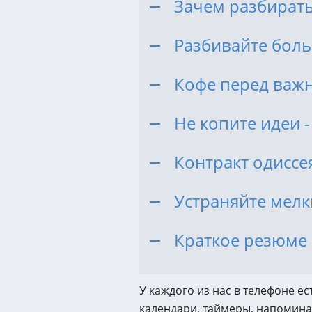
Зачем разбират
(SEO-аудит)
Аудит ИИ-видимости
Разбивайте боль
Технический аудит сайта
Юридический аудит
Кофе перед важн
Комплексный аудит
Не копите идеи 
Контракт одиссея
Устраняйте мелк
Краткое резюме
У каждого из нас в телефоне е
календари, таймеры, напоминал