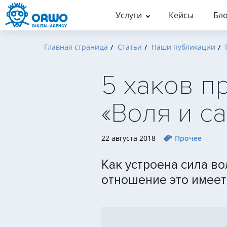
Услуги
Кейсы
Бло
Главная страница
Статьи
Наши публикации
Кейсы по услугам
Статьи
Люди
Поисковое продвижение (S
История
Поисковое продвижени
5 хаков п
Результативная контекстн
Команда
SEO-продвижение
реклама
«Воля и с
Карьера и практика
Продвижение в Яндекс
Маркетинг
Продвижение в Гугл
Аналитика
22 августа 2018
Прочее
Оптимизация для ИИ
Кейс-стори
Техническая поддержка в 
Прочее
Как устроена сила в
отношение это имеет
Аудиты
Аудит сайта для поисковых