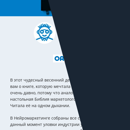
ДАРЬЯ ДУДАРЕВА
Дизайнер
11 статей
В этот чудесный весенний день я хочу рассказать
вам о книге, которую мечтала получить на рецензию
очень давно, потому что аналогов ей нет. Это
настольная Библия маркетологов и рекламщиков.
Читала её на одном дыхании.
В Нейромаркетинге собраны все существующие на
данный момент уловки индустрии убеждения,