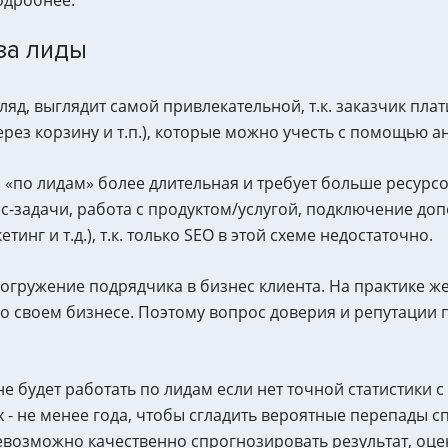
за лиды
яд, выглядит самой привлекательной, т.к. заказчик плат
 через корзину и т.п.), которые можно учесть с помощью а
а «по лидам» более длительная и требует больше ресурсов
с-задачи, работа с продуктом/услугой, подключение до
инг и т.д.), т.к. только SEO в этой схеме недостаточно.
гружение подрядчика в бизнес клиента. На практике же
о своем бизнесе. Поэтому вопрос доверия и репутации п
 будет работать по лидам если нет точной статистики 
 - не менее года, чтобы сгладить вероятные перепады сп
возможно качественно спрогнозировать результат, оцен