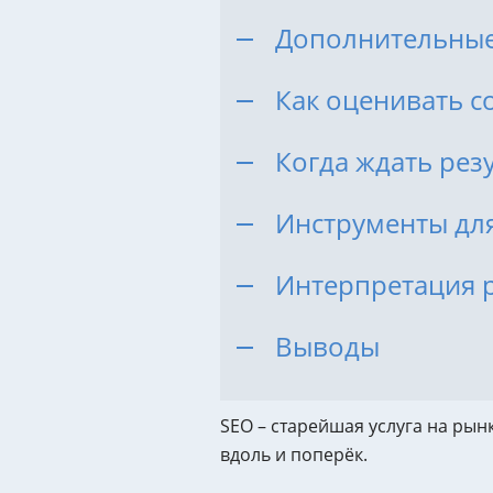
(SEO-аудит)
Дополнительные
Аудит ИИ-видимости
Технический аудит сайта
Как оценивать с
Юридический аудит
Когда ждать рез
Комплексный аудит
Инструменты для
Интерпретация 
Выводы
SEO – старейшая услуга на рынк
вдоль и поперёк.