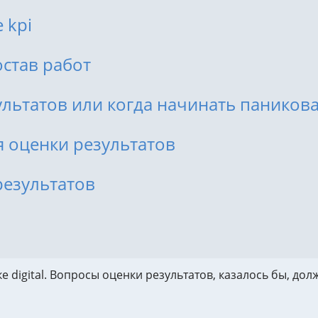
Сквозная аналитика
ORWO.
 kpi
Тест н
остав работ
Техно
Управление репутацией и
юридическая поддержка
Испол
ультатов или когда начинать паников
Управление репутацией
Разви
Юридическая поддержка
Техно
 оценки результатов
результатов
е digital. Вопросы оценки результатов, казалось бы, до