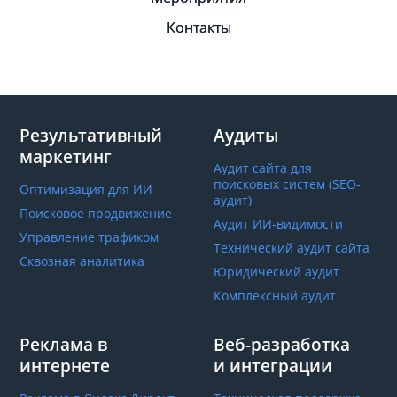
Контакты
Результативный
Аудиты
маркетинг
Аудит сайта для
поисковых систем (SEO-
Оптимизация для ИИ
аудит)
Поисковое продвижение
Аудит ИИ-видимости
Управление трафиком
Технический аудит сайта
Сквозная аналитика
Юридический аудит
Комплексный аудит
Реклама в
Веб-разработка
интернете
и интеграции