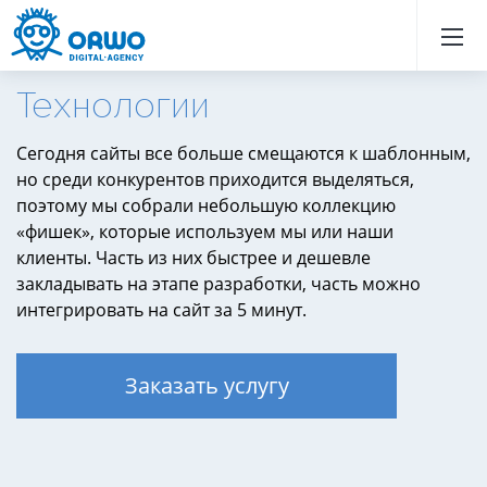
Назад
Назад
Назад
Назад
Назад
Назад
Назад
Назад
Назад
Назад
Назад
Назад
Назад
Назад
Назад
Назад
Назад
Назад
Назад
Назад
Технологии
Сегодня сайты все больше смещаются к шаблонным,
но среди конкурентов приходится выделяться,
поэтому мы собрали небольшую коллекцию
«фишек», которые используем мы или наши
клиенты. Часть из них быстрее и дешевле
закладывать на этапе разработки, часть можно
интегрировать на сайт за 5 минут.
Заказать услугу