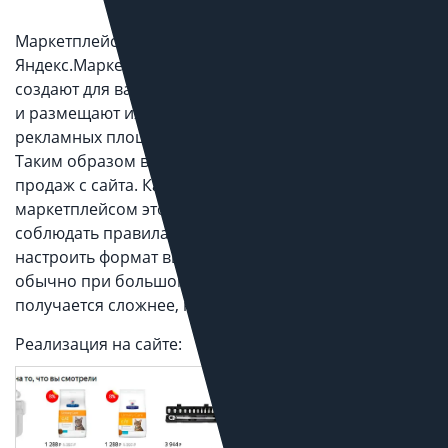
Маркетплейсы крупнейших игроков на рынке
Яндекс.Маркет, Google Merchant, Facebook, Vkontakte
создают для ваших товаров рекламные объявления
и размещают их на своих сервисах и партнерских
рекламных площадках, включая поисковую выдачу.
Таким образом вы получаете дополнительный канал
продаж с сайта. Как правило интеграция с любым
маркетплейсом это разовая работа, нужно просто
соблюдать правила маркетплейса и корректно
настроить формат выгрузки товаров. В жизни
обычно при большом количестве SKU, как всегда,
получается сложнее, но все решаемо.
Реализация на сайте: