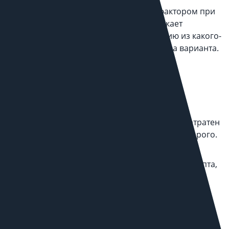
Скорость становится определяющим фактором при
ведении бизнеса, поэтому, когда возникает
необходимость скопировать информацию из какого-
либо источника на ваш сайт у вас есть два варианта.
Перенести данные вручную
Сделать «парсинг» информации
Первый вариант чрезвычайно трудоемок и затратен
по времени, к тому же как правило дороже второго.
Поэтому обычно используют второй вариант.
Под «парсингом» мы понимаем написание скрипта,
которые автоматически распознает данные на
другом сайте и записывает в нужном
структурированном формате в БД на ваш сайт.
Чаще всего это используют для: