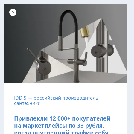
IDDIS — российский производитель
сантехники
Привлекли 12 000+ покупателей
на маркетплейсы по 33 рубля,
когда внутренний трафик себя