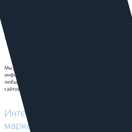
Получения каталогов товаров
поставщиков в нужном Вам формате
(сырые данные)
Первичного наполнение своего каталога
копией данных от поставщика
(заполнение под ключ)
Мы разрабатываем парсеры для извлечения
информации о товарах, ценах и других данных из
любых онлайн-источников: интернет-магазинов,
сайтов производителей, других каталогов товаров.
Интеграция с
маркетплейсами