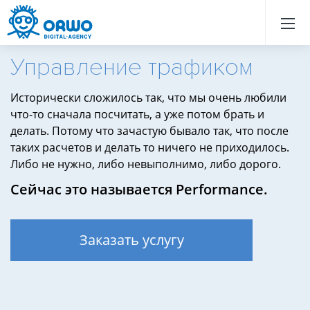
Назад
Назад
Назад
Назад
Назад
Назад
Назад
Назад
Назад
Назад
Назад
Назад
Назад
Назад
Назад
Назад
Назад
Назад
Назад
Назад
Управление трафиком
Исторически сложилось так, что мы очень любили
что-то сначала посчитать, а уже потом брать и
делать. Потому что зачастую бывало так, что после
таких расчетов и делать то ничего не приходилось.
Либо не нужно, либо невыполнимо, либо дорого.
Сейчас это называется Performance.
Заказать услугу