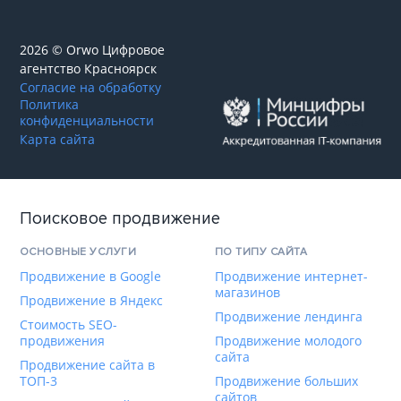
2026 © Orwo Цифровое
агентство
Красноярск
Согласие на обработку
Политика
конфиденциальности
Карта сайта
Поисковое продвижение
ОСНОВНЫЕ УСЛУГИ
ПО ТИПУ САЙТА
Продвижение в Google
Продвижение интернет-
магазинов
Продвижение в Яндекс
Продвижение лендинга
Стоимость SEO-
продвижения
Продвижение молодого
сайта
Продвижение сайта в
ТОП-3
Продвижение больших
сайтов