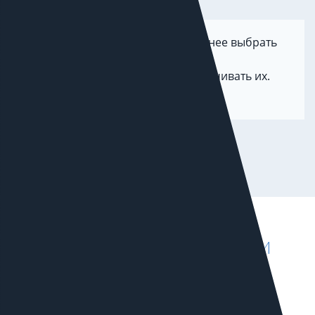
С меньшим бюджетом рациональнее выбрать
один
или два рекламных канала и прокачивать их.
Рекламные каналы и
технологии