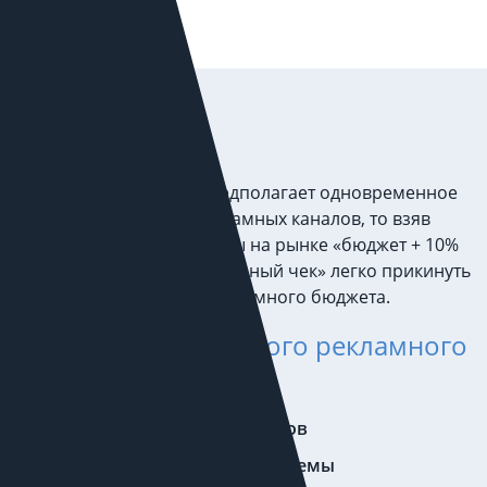
Стоимость
Так как такой подход предполагает одновременное
ведение нескольких рекламных каналов, то взяв
стандартную схему работы на рынке «бюджет + 10%
за его ведение + минимальный чек» легко прикинуть
нижний предел всего рекламного бюджета.
≈ 250 тыс. совокупного рекламного
бюджета
≈ 50 тыс. за работу специалистов
≈ 200-300 тыс. в рекламные системы