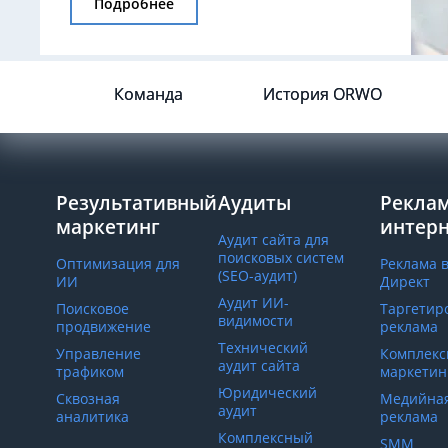
Подробнее
Команда
История ORWO
Результативный
Аудиты
Реклам
маркетинг
интер
Аудит сайта для
поисковых систем
Оптимизация для
Реклама 
(SEO-аудит)
ИИ
Директ
Аудит ИИ-
Поисковое
Таргетир
видимости
продвижение
реклама
Технический
Управление
Комплек
аудит сайта
трафиком
маркетинг
Юридический
Сквозная
Медийна
аудит
аналитика
реклама
Комплексный
SMM