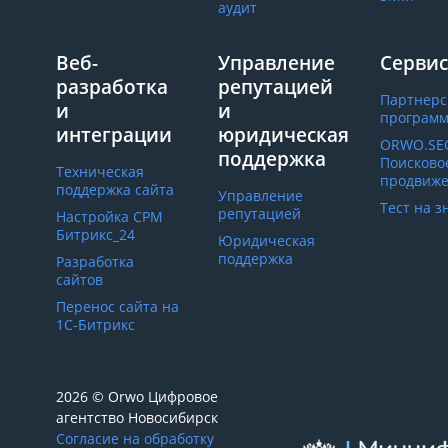
аудит
Веб-
Управление
Серви
разработка
репутацией
Партнерс
и
и
програм
интеграции
юридическая
ORWO.SE
поддержка
Поисково
Техническая
продвиж
поддержка сайта
Управление
Тест на 
репутацией
Настройка СРМ
Битрикс_24
Юридическая
поддержка
Разработка
сайтов
Перенос сайта на
1С-Битрикс
2026 © Orwo Цифровое
агентство
Новосибирск
Согласие на обработку