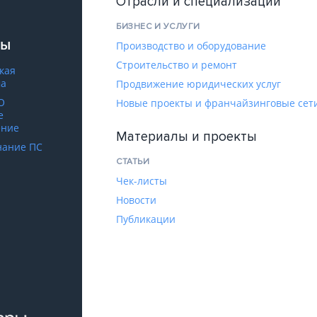
Отрасли и специализации
БИЗНЕС И УСЛУГИ
сы
Производство и оборудование
Строительство и ремонт
кая
ма
Продвижение юридических услуг
O
Новые проекты и франчайзинговые сет
е
ение
Материалы и проекты
знание ПС
СТАТЬИ
Чек-листы
Новости
Публикации