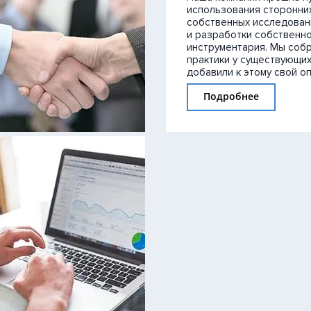
использования сторонни
Сквозная аналитика
ORWO.
собственных исследовани
и разработки собственн
Тест н
инструментария. Мы соб
практики у существующих
Техно
Управление репутацией и
добавили к этому свой оп
юридическая поддержка
Испол
Подробнее
Управление репутацией
Разви
Юридическая поддержка
Техно