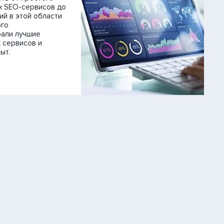
х SEO-сервисов до
SEO Поисковое продвижение
й в этой области
ого
а знание ПС
рали лучшие
 сервисов и
логии SEO
ыт.
ьзуемые сервисы
тие клиентской базы
логии разработки