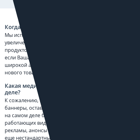
Когда нужна медийная реклама?
Мы используем ее часто как имиджевую рекламу для
увеличения запоминаемости бренда, реже как
продуктовую. Хорошо она работает, и в том случае,
если Ваша продукция предназначена для очень
широкой аудитории, особенно при выводе на рынок
нового товара или услуги.
Какая медийная реклама бывает на самом
деле?
К сожалению, многие агентства просто продают
баннеры, оставляя себе комиссию площадок, хотя
на самом деле бывает много других прекрасно
работающих видов «медийки», это статьи на правах
рекламы, анонсы в новостях (ТГБ) и т.д. А ведь есть
еще нестандартные способы размещения рекламы,