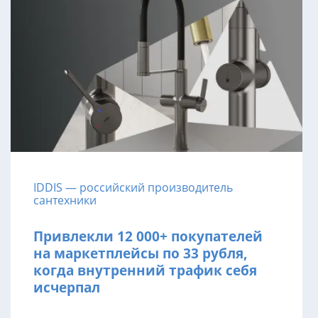
IDDIS — российский производитель
сантехники
Привлекли 12 000+ покупателей
на маркетплейсы по 33 рубля,
когда внутренний трафик себя
исчерпал