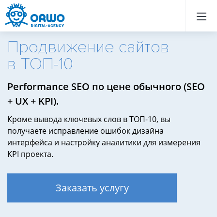
Назад
Назад
Назад
Назад
Назад
Назад
Назад
Назад
Назад
Назад
Назад
Назад
Назад
Назад
Назад
Назад
Назад
Назад
Назад
Назад
Продвижение сайтов
в ТОП-10
Продвижение
Performance SEO по цене обычного (SEO
сайта
в
+ UX + KPI).
ТОП
Раскрутка
сайтов
Кроме вывода ключевых слов в ТОП-10, вы
в
ТОП
получаете исправление ошибок дизайна
Яндекс
интерфейса и настройку аналитики для измерения
и
Гугл
KPI проекта.
Продвижение
сайта
топ
Яндекса
и
Заказать услугу
Google
-
цена