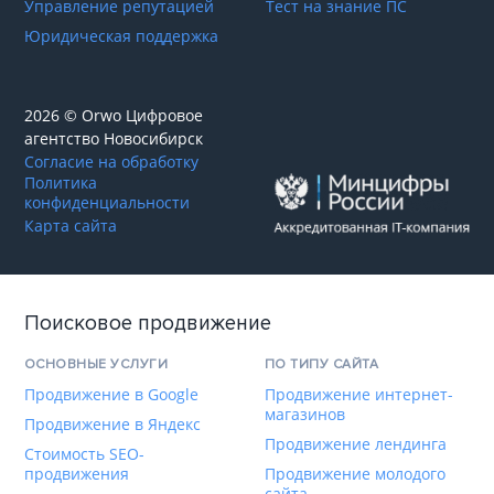
Управление репутацией
Тест на знание ПС
Юридическая поддержка
2026 © Orwo Цифровое
агентство
Новосибирск
Согласие на обработку
Политика
конфиденциальности
Карта сайта
Поисковое продвижение
ОСНОВНЫЕ УСЛУГИ
ПО ТИПУ САЙТА
Продвижение в Google
Продвижение интернет-
магазинов
Продвижение в Яндекс
Продвижение лендинга
Стоимость SEO-
продвижения
Продвижение молодого
сайта