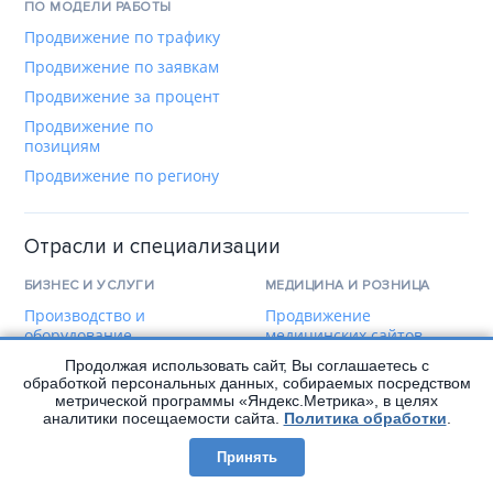
ПО МОДЕЛИ РАБОТЫ
Продвижение по трафику
Продвижение по заявкам
Продвижение за процент
Продвижение по
позициям
Продвижение по региону
Отрасли и специализации
БИЗНЕС И УСЛУГИ
МЕДИЦИНА И РОЗНИЦА
Производство и
Продвижение
оборудование
медицинских сайтов
Строительство и ремонт
Продвижение
Продолжая использовать сайт, Вы соглашаетесь с
стоматологии
обработкой персональных данных, собираемых посредством
Продвижение
метрической программы «Яндекс.Метрика», в целях
юридических услуг
Магазины шин и дисков
аналитики посещаемости сайта.
Политика обработки
.
Новые проекты и
Продвижение
Принять
франчайзинговые сети
автосервиса