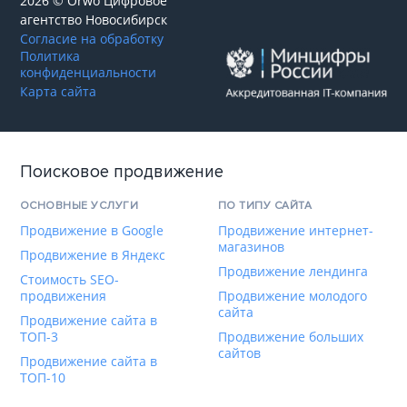
2026 © Orwo Цифровое
агентство
Новосибирск
Согласие на обработку
Политика
конфиденциальности
Карта сайта
Поисковое продвижение
ОСНОВНЫЕ УСЛУГИ
ПО ТИПУ САЙТА
Продвижение в Google
Продвижение интернет-
магазинов
Продвижение в Яндекс
Продвижение лендинга
Стоимость SEO-
продвижения
Продвижение молодого
сайта
Продвижение сайта в
ТОП-3
Продвижение больших
сайтов
Продвижение сайта в
ТОП-10