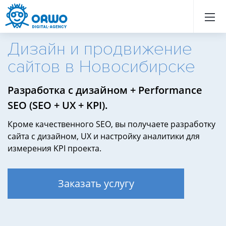
Назад
Назад
Назад
Назад
Назад
Назад
Назад
Назад
Назад
Назад
Назад
Назад
Назад
Назад
Назад
Назад
Назад
Назад
Назад
Назад
Дизайн и продвижение
сайтов в Новосибирске
Разработка с дизайном + Performance
SEO (SEO + UX + KPI).
Кроме качественного SEO, вы получаете разработку
сайта с дизайном, UX и настройку аналитики для
измерения KPI проекта.
Заказать услугу