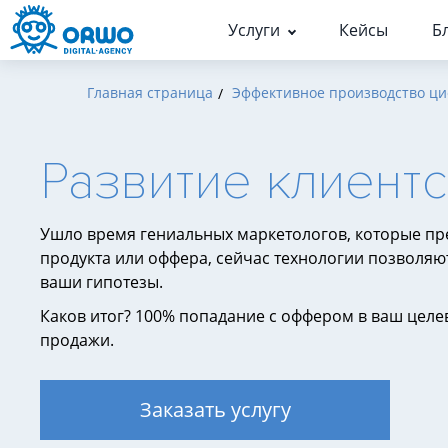
Услуги
Кейсы
Б
Главная страница
Эффективное производство ц
Кейсы по услугам
Статьи
Люди
Поисковое продвижение (S
История
Поисковое продвижени
Развитие клиент
Результативная контекстн
Команда
SEO-продвижение
реклама
Карьера и практика
Продвижение в Яндекс
Маркетинг
Ушло время гениальных маркетологов, которые пр
Продвижение в Гугл
Аналитика
продукта или оффера, сейчас технологии позволяют
Оптимизация для ИИ
ваши гипотезы.
Кейс-стори
Техническая поддержка в 
Каков итог? 100% попадание с оффером в ваш целев
Прочее
продажи.
Аудиты
Заказать услугу
Аудит сайта для поисковых