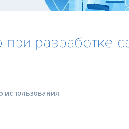
Сквозная аналитика
ORWO.
Тест н
Техно
Управление репутацией и
юридическая поддержка
 при разработке с
Испол
Управление репутацией
Разви
Юридическая поддержка
Техно
го использования