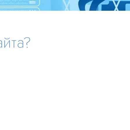
SEO Поисковое продвижение
а знание ПС
логии SEO
айта?
ьзуемые сервисы
тие клиентской базы
логии разработки