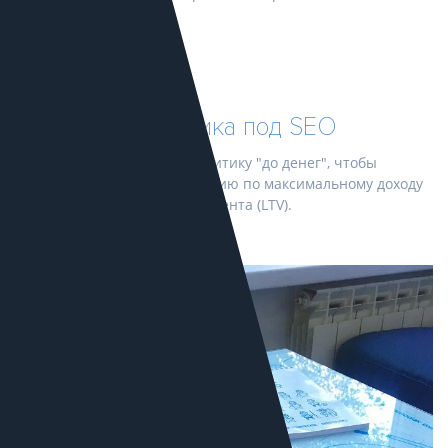
Сквозная аналитика под SEO
Настраиваем сквозную аналитику "до денег", чтобы
оптимизировать SEO стратегию по максимальному доходу
или жизненной ценности клиента (LTV).