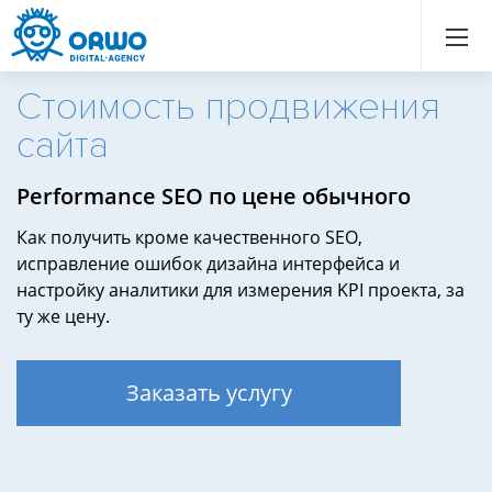
Назад
Назад
Назад
Назад
Назад
Назад
Назад
Назад
Назад
Назад
Назад
Назад
Назад
Назад
Назад
Назад
Назад
Назад
Назад
Назад
Стоимость продвижения
сайта
Performance SEO по цене обычного
Как получить кроме качественного SEO,
исправление ошибок дизайна интерфейса и
настройку аналитики для измерения KPI проекта, за
ту же цену.
Заказать услугу