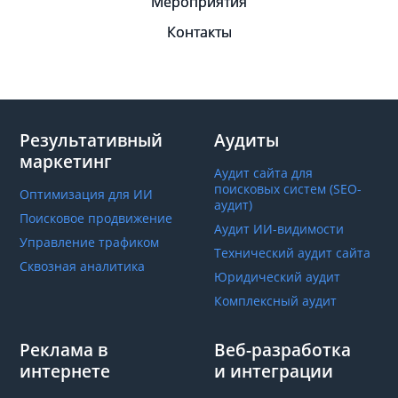
Мероприятия
Контакты
Результативный
Аудиты
маркетинг
Аудит сайта для
поисковых систем (SEO-
Оптимизация для ИИ
аудит)
Поисковое продвижение
Аудит ИИ-видимости
Управление трафиком
Технический аудит сайта
Сквозная аналитика
Юридический аудит
Комплексный аудит
Реклама в
Веб-разработка
интернете
и интеграции