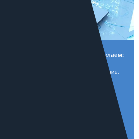
Кроме стандартных задач мы делаем:
Мультирегиональное продвижение.
Продвижение в СНГ.
Вывод из-под фильтров поисковых
систем.
Работа с поведенческими и
коммерческими факторами
ранжирования.