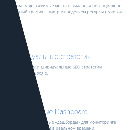
Оцениваем достижимые места в выдаче, и потенциально
возможный трафик с них, распределяем ресурсы с учетом
этого.
Индивидуальные стратегии
Разрабатываем индивидуальные SEO стратегии
для Яндекса и Google.
Интерактивные Dashboard
Создаем интерактивные «дашборды» для мониторинга
ключевых показателей в реальном времени.