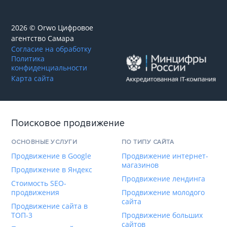
2026 © Orwo Цифровое
агентство
Самара
Согласие на обработку
Политика
конфиденциальности
Карта сайта
Поисковое продвижение
ОСНОВНЫЕ УСЛУГИ
ПО ТИПУ САЙТА
Продвижение в Google
Продвижение интернет-
магазинов
Продвижение в Яндекс
Продвижение лендинга
Стоимость SEO-
продвижения
Продвижение молодого
сайта
Продвижение сайта в
ТОП-3
Продвижение больших
сайтов