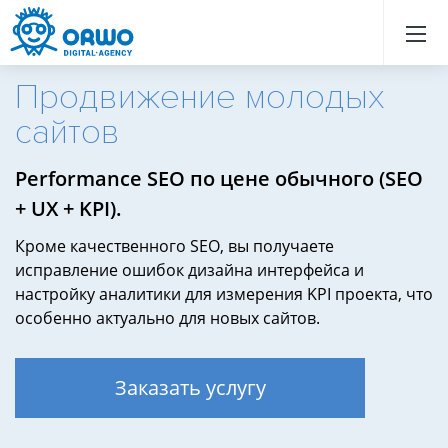
Назад
Назад
Назад
Назад
Назад
Назад
Назад
Назад
Назад
Назад
Назад
Назад
Назад
Назад
Назад
Назад
Назад
Назад
Назад
Назад
Продвижение молодых
сайтов
Performance SEO по цене обычного (SEO
+ UX + KPI).
Кроме качественного SEO, вы получаете
исправление ошибок дизайна интерфейса и
настройку аналитики для измерения KPI проекта, что
особенно актуально для новых сайтов.
Заказать услугу