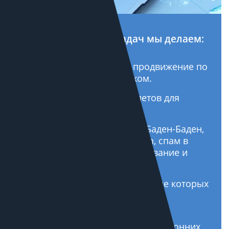
Кроме стандартных задач мы делаем:
Мультирегиональное продвижение по
России, СНГ и за рубежом.
Увеличиваем CTR сниппетов для
кратного роста трафика.
Вывод из-под фильтров (Баден-Баден,
Минусинск, Panda, Penguin, спам в
микроразметке, аффилирование и
другие причины просадок).
Настраиваем переезды, после которых
трафик только растет.
Аудиты, авторский надзор и
мониторинг продвижения сторонних