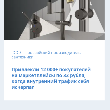
IDDIS — российский производитель
сантехники
Привлекли 12 000+ покупателей
на маркетплейсы по 33 рубля,
когда внутренний трафик себя
исчерпал