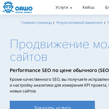
Услуги
Кейсы
Б
Главная страница
Результативный маркетинг
Кейсы по услугам
Статьи
Люди
Поисковое продвижение (S
История
Поисковое продвижени
Продвижение мо
Результативная контекстн
Команда
SEO-продвижение
реклама
Карьера и практика
Продвижение в Яндекс
сайтов
Маркетинг
Продвижение в Гугл
Аналитика
Оптимизация для ИИ
Performance SEO по цене обычного (SEO +
Кейс-стори
Техническая поддержка в 
Прочее
Кроме качественного SEO, вы получаете исправле
и настройку аналитики для измерения KPI проекта,
новых сайтов.
Аудиты
Аудит сайта для поисковых
Заказать услугу