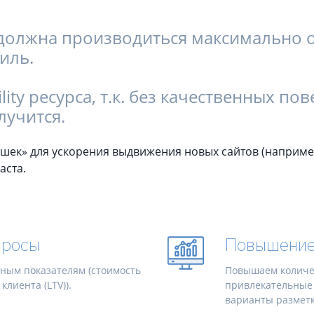
должна производиться максимально ос
иль.
ity ресурса, т.к. без качественных п
лучится.
фишек» для ускорения выдвижения новых сайтов (наприме
аста.
просы
Повышение 
ным показателям (стоимость
Повышаем количес
лиента (LTV)).
привлекательные 
варианты разметки