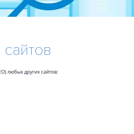
SEO Поисковое продвижение
а знание ПС
логии SEO
ьзуемые сервисы
 сайтов
тие клиентской базы
логии разработки
O) любых других сайтов: