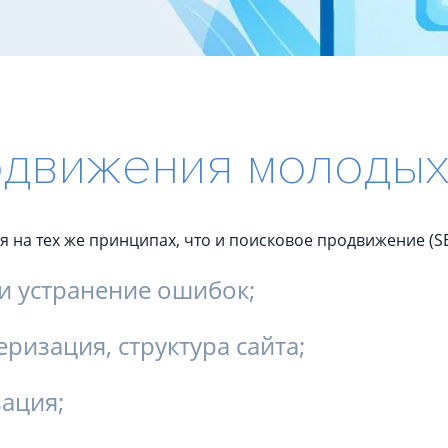
Сквозная аналитика
ORWO.
Тест н
Техно
Управление репутацией и
юридическая поддержка
Испол
движения молодых
Управление репутацией
Разви
Юридическая поддержка
Техно
 на тех же принципах, что и поисковое продвижение (SE
и устранение ошибок;
еризация, структура сайта;
зация;