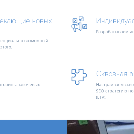
лекающие новых
Индивидуал
Разрабатываем ин
отенциально возможный
этого.
Сквозная а
иторинга ключевых
Настраиваем скво
SEO стратегию по
(LTV).