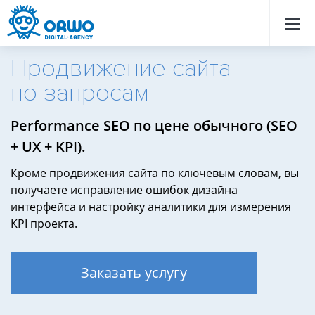
Назад
Назад
Назад
Назад
Назад
Назад
Назад
Назад
Назад
Назад
Назад
Назад
Назад
Назад
Назад
Назад
Назад
Назад
Назад
Назад
Продвижение сайта
по запросам
Performance SEO по цене обычного (SEO
+ UX + KPI).
Кроме продвижения сайта по ключевым словам, вы
получаете исправление ошибок дизайна
интерфейса и настройку аналитики для измерения
KPI проекта.
Заказать услугу