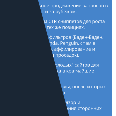
Региональное продвижение запросов в
России, СНГ и за рубежом.
Увеличиваем CTR сниппетов для роста
трафика при тех же позициях.
Вывод из-под фильтров (Баден-Баден,
Минусинск, Panda, Penguin, спам в
микроразметке, аффилирование и
другие причины просадок).
Продвижение "молодых" сайтов для
получения трафика в кратчайшие
сроки.
Настраиваем переезды, после которых
трафик только растет.
Аудиты, авторский надзор и
мониторинг продвижения сторонних
компаний.