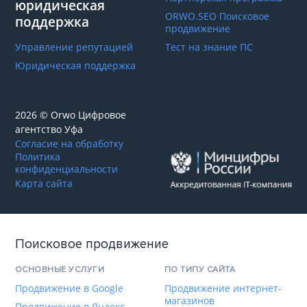
юридическая
ORWO.SEO Поисковое
поддержка
продвижение
Управление репутацией
Тест на знание ПС
Юридическая поддержка
2026 © Orwo Цифровое
агентство
Уфа
Согласие на обработку
Политика
конфиденциальности
Карта сайта
Поисковое продвижение
ОСНОВНЫЕ УСЛУГИ
ПО ТИПУ САЙТА
Продвижение в Google
Продвижение интернет-
магазинов
Продвижение в Яндекс