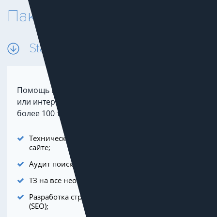
Пакеты SEO
Start
Помощь в продажах для небольшого бизнеса
или интернет-магазина. Как правило, это не
более 100 товаров и 1-2 регионов продаж.
Технический аудит и устранение ошибок на
сайте;
Аудит поискового продвижения (SEO);
ТЗ на все необходимые изменения на сайте;
Разработка стратегии поискового продвижения
(SEO);