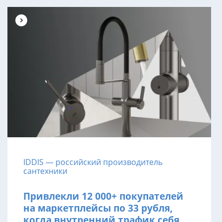
IDDIS — российский производитель
сантехники
Привлекли 12 000+ покупателей
на маркетплейсы по 33 рубля,
когда внутренний трафик себя