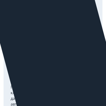
Изображения и графика
Создаём релевантные визуалы
(инфографика, иллюстрации) для повышения
ценности страницы и лучшего ответа на
запрос пользователя. Приоритет — польза и
оригинальность, а не «уникальность ради
уникальности».
Ускорение процессов
Помогает специалистам с мета-тегами,
кластеризацией семантики, извлечением
данных и формированием гипотез. Любая
автоматизация проходит ручную валидацию