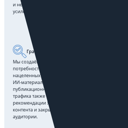
и не используется для «усиление ради
усиления» — это уже зона спам-политик.
Границы и контроль качества
Мы создаём контент, ориентированный на
потребности аудитории и избегаем практик,
нацеленных только на ранжирование. Все
ИИ-материалы проходят факт-чек, правки и
публикационный контроль. Для российского
трафика также ориентируемся на
рекомендации Яндекса: улучшать качество
контента и закрывать потребности
аудитории.