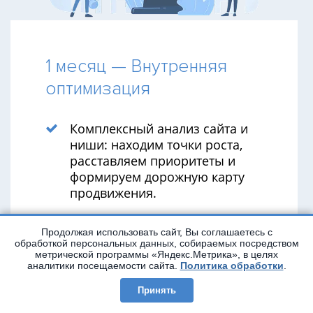
1 месяц — Внутренняя
оптимизация
Комплексный анализ сайта и
ниши: находим точки роста,
расставляем приоритеты и
формируем дорожную карту
продвижения.
Технический аудит:
Продолжая использовать сайт, Вы соглашаетесь с
настраиваем счётчики
обработкой персональных данных, собираемых посредством
аналитики, проверяем
метрической программы «Яндекс.Метрика», в целях
региональную привязку,
аналитики посещаемости сайта.
Политика обработки
.
исправляем технические
Принять
ошибки и проблемы с