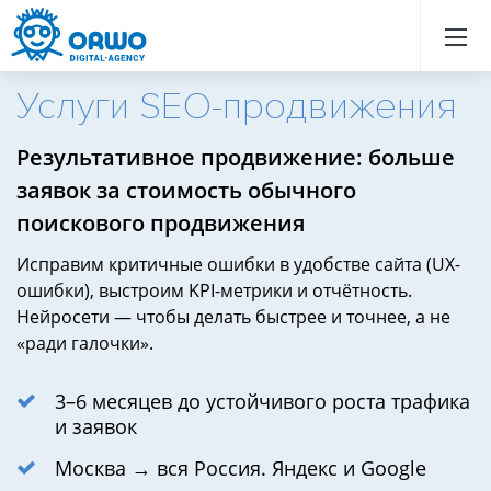
Назад
Назад
Назад
Назад
Назад
Назад
Назад
Назад
Назад
Назад
Назад
Назад
Назад
Назад
Назад
Назад
Назад
Назад
Назад
Назад
Услуги SEO-продвижения
Заказать
Результативное продвижение: больше
SEO-
оптимизацию
заявок за стоимость обычного
Заказать
продвижение
поискового продвижения
сайта
Раскрутка
сайта
Исправим критичные ошибки в удобстве сайта (UX-
SEO
Стоимость
ошибки), выстроим KPI-метрики и отчётность.
услуг
Нейросети — чтобы делать быстрее и точнее, а не
SEO-
продвижения
«ради галочки».
сайта
3–6 месяцев до устойчивого роста трафика
и заявок
Москва → вся Россия. Яндекс и Google