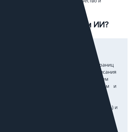
ценится не способ создания, а качество и
полезность контента.
Как именно применяем ИИ?
Тексты
Генерируем черновики для частей страниц
(Часто задаваемые вопросы (FAQ), описания
категорий, подсказки интерфейса), затем
редактор вычитывает, дополняет опытом и
источниками — чтобы материал
соответствовал принципам E-E-A-T (Опыт,
экспертность, авторитетность, надежность) и
бизнес-задачам.