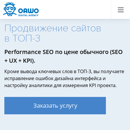
Назад
Назад
Назад
Назад
Назад
Назад
Назад
Назад
Назад
Назад
Назад
Назад
Назад
Назад
Назад
Назад
Назад
Назад
Назад
Назад
Продвижение сайтов
в ТОП-3
Продвижение
Performance SEO по цене обычного (SEO
сайта
в
+ UX + KPI).
ТОП
3
Продвижение
Кроме вывода ключевых слов в ТОП-3, вы получаете
сайта
в
исправление ошибок дизайна интерфейса и
ТОП-3
настройку аналитики для измерения KPI проекта.
цена
Заказать услугу