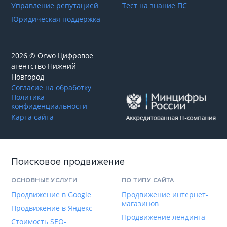
Управление репутацией
Тест на знание ПС
Юридическая поддержка
2026 © Orwo Цифровое
агентство
Нижний
Новгород
Согласие на обработку
Политика
конфиденциальности
Карта сайта
Поисковое продвижение
ОСНОВНЫЕ УСЛУГИ
ПО ТИПУ САЙТА
Продвижение в Google
Продвижение интернет-
магазинов
Продвижение в Яндекс
Продвижение лендинга
Стоимость SEO-