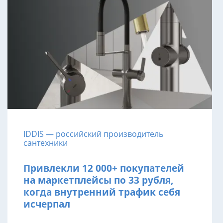
IDDIS — российский производитель
сантехники
Привлекли 12 000+ покупателей
на маркетплейсы по 33 рубля,
когда внутренний трафик себя
исчерпал