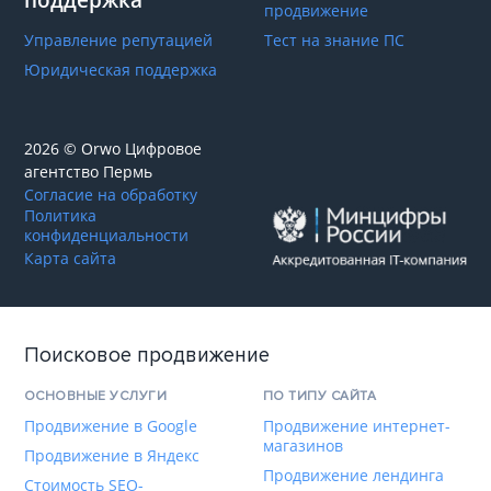
поддержка
продвижение
Управление репутацией
Тест на знание ПС
Юридическая поддержка
2026 © Orwo Цифровое
агентство
Пермь
Согласие на обработку
Политика
конфиденциальности
Карта сайта
Поисковое продвижение
ОСНОВНЫЕ УСЛУГИ
ПО ТИПУ САЙТА
Продвижение в Google
Продвижение интернет-
магазинов
Продвижение в Яндекс
Продвижение лендинга
Стоимость SEO-