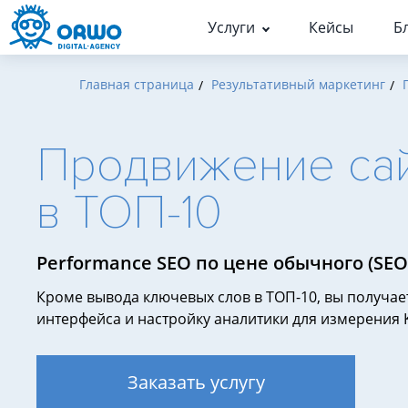
Услуги
Кейсы
Б
Главная страница
Результативный маркетинг
Кейсы по услугам
Статьи
Люди
Поисковое продвижение (S
История
Поисковое продвижени
Продвижение са
Результативная контекстн
Команда
SEO-продвижение
реклама
Карьера и практика
Продвижение в Яндекс
в ТОП-10
Маркетинг
Продвижение в Гугл
Аналитика
Оптимизация для ИИ
Продвижение
Performance SEO по цене обычного (SEO +
Кейс-стори
сайта
в
Техническая поддержка в 
Прочее
ТОП
Кроме вывода ключевых слов в ТОП-10, вы получа
Раскрутка
интерфейса и настройку аналитики для измерения K
сайтов
в
ТОП
Яндекс
Аудиты
и
Заказать услугу
Гугл
Продвижение
Аудит сайта для поисковых