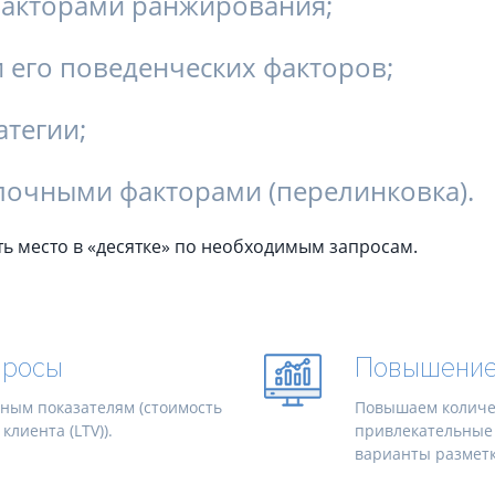
факторами ранжирования;
 и его поведенческих факторов;
атегии;
лочными факторами (перелинковка).
ь место в «десятке» по необходимым запросам.
просы
Повышение 
ным показателям (стоимость
Повышаем количес
лиента (LTV)).
привлекательные 
варианты разметки