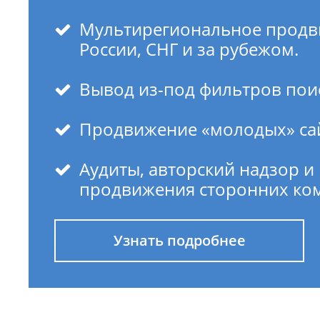
сайтов
в
Мультирегиональное продв
ТОП
России, СНГ и за рубежом.
Яндекс
и
Гугл
Вывод из-под фильтров пои
Продвижение «молодых» са
Аудиты, авторский надзор и
продвижения сторонних ко
Узнать подробнее