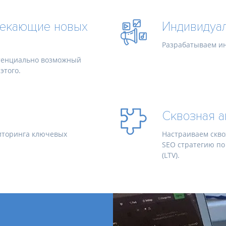
лекающие новых
Индивидуал
Разрабатываем ин
отенциально возможный
этого.
Сквозная а
иторинга ключевых
Настраиваем скво
SEO стратегию по
(LTV).