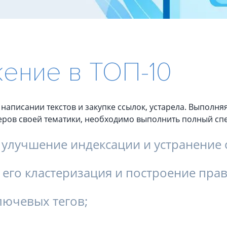
Сквозная аналитика
ORWO.
Тест н
Техно
Управление репутацией и
юридическая поддержка
ение в ТОП-10
Испол
Управление репутацией
Разви
Юридическая поддержка
Техно
аписании текстов и закупке ссылок, устарела. Выполня
деров своей тематики, необходимо выполнить полный спе
 улучшение индексации и устранение
 его кластеризация и построение пра
лючевых тегов;