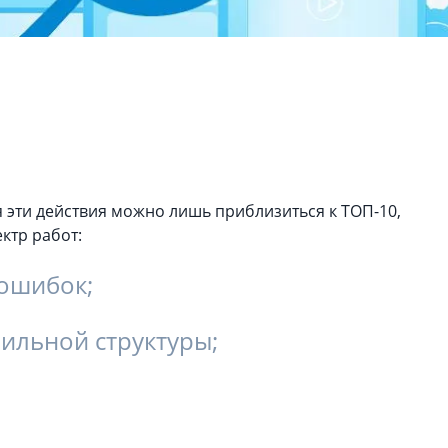
SEO Поисковое продвижение
а знание ПС
логии SEO
ьзуемые сервисы
тие клиентской базы
логии разработки
я эти действия можно лишь приблизиться к ТОП-10,
ктр работ:
 ошибок;
вильной структуры;