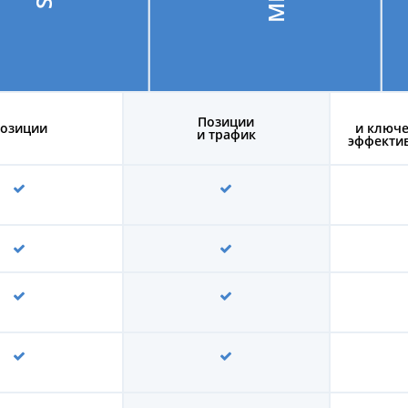
Позиции
озиции
и ключе
и трафик
эффектив