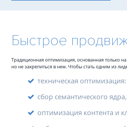
сайта
(SEO-аудит)
топ
Яндекса
Аудит ИИ-видимости
и
Google
-
Технический аудит сайта
цена
Юридический аудит
Быстрое продвиж
Продвижение
Комплексный аудит
сайта
в
Традиционная оптимизация, основанная только на н
но не закрепиться в нем. Чтобы стать одним из ли
ТОП
техническая оптимизация:
сбор семантического ядра,
оптимизация контента и к