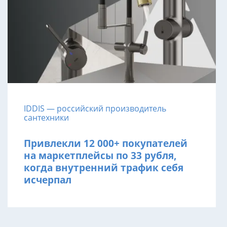
IDDIS — российский производитель
сантехники
Привлекли 12 000+ покупателей
на маркетплейсы по 33 рубля,
когда внутренний трафик себя
исчерпал