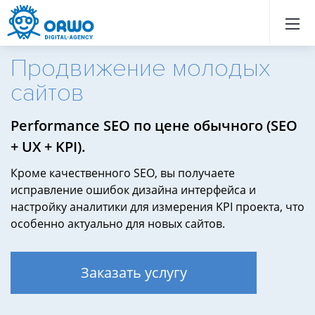
Назад
Назад
Назад
Назад
Назад
Назад
Назад
Назад
Назад
Назад
Назад
Назад
Назад
Назад
Назад
Назад
Назад
Назад
Назад
Назад
Продвижение молодых
сайтов
Performance SEO по цене обычного (SEO
+ UX + KPI).
Кроме качественного SEO, вы получаете
исправление ошибок дизайна интерфейса и
настройку аналитики для измерения KPI проекта, что
особенно актуально для новых сайтов.
Заказать услугу