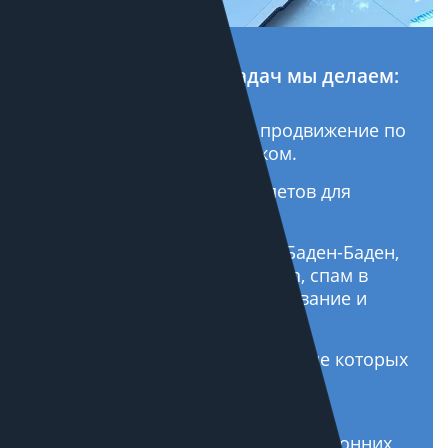
Кроме стандартных задач мы делаем:
Мультирегиональное продвижение по
России, СНГ и за рубежом.
Увеличиваем CTR сниппетов для
кратного роста трафика.
Вывод из-под фильтров (Баден-Баден,
Минусинск, Panda, Penguin, спам в
микроразметке, аффилирование и
другие причины просадок).
Настраиваем переезды, после которых
трафик только растет.
Аудиты, авторский надзор и
мониторинг продвижения сторонних