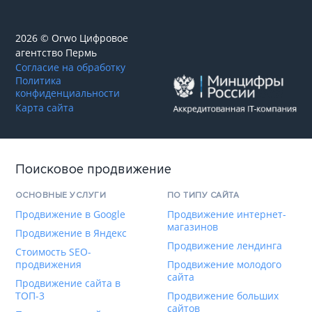
2026 © Orwo Цифровое
агентство
Пермь
Согласие на обработку
Политика
конфиденциальности
Карта сайта
Поисковое продвижение
ОСНОВНЫЕ УСЛУГИ
ПО ТИПУ САЙТА
Продвижение в Google
Продвижение интернет-
магазинов
Продвижение в Яндекс
Продвижение лендинга
Стоимость SEO-
продвижения
Продвижение молодого
сайта
Продвижение сайта в
ТОП-3
Продвижение больших
сайтов