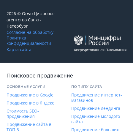
2026 © Orwo Цифровое
агентство
Санкт-
Петербург
Согласие на обработку
Политика
конфиденциальности
Карта сайта
Поисковое продвижение
ОСНОВНЫЕ УСЛУГИ
ПО ТИПУ САЙТА
Продвижение в Google
Продвижение интернет-
магазинов
Продвижение в Яндекс
Продвижение лендинга
Стоимость SEO-
продвижения
Продвижение молодого
сайта
Продвижение сайта в
ТОП-3
Продвижение больших