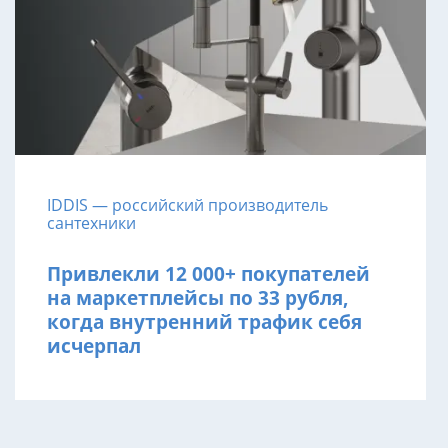
IDDIS — российский производитель
сантехники
Привлекли 12 000+ покупателей
на маркетплейсы по 33 рубля,
когда внутренний трафик себя
исчерпал