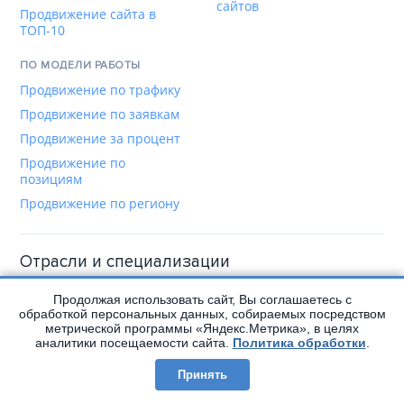
сайтов
Продвижение сайта в
ТОП-10
ПО МОДЕЛИ РАБОТЫ
Продвижение по трафику
Продвижение по заявкам
Продвижение за процент
Продвижение по
позициям
Продвижение по региону
Отрасли и специализации
БИЗНЕС И УСЛУГИ
МЕДИЦИНА И РОЗНИЦА
Продолжая использовать сайт, Вы соглашаетесь с
обработкой персональных данных, собираемых посредством
Производство и
Продвижение
метрической программы «Яндекс.Метрика», в целях
оборудование
медицинских сайтов
аналитики посещаемости сайта.
Политика обработки
.
Строительство и ремонт
Продвижение
стоматологии
Принять
Продвижение
юридических услуг
Магазины шин и дисков