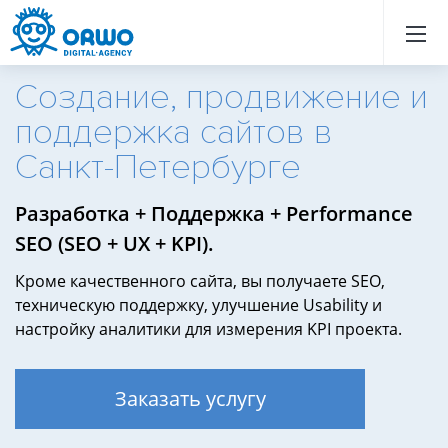
Назад
Назад
Назад
Назад
Назад
Назад
Назад
Назад
Назад
Назад
Назад
Назад
Назад
Назад
Назад
Назад
Назад
Назад
Назад
Назад
Создание, продвижение и
поддержка сайтов в
Санкт-Петербурге
Разработка + Поддержка + Performance
SEO (SEO + UX + KPI).
Кроме качественного сайта, вы получаете SEO,
техническую поддержку, улучшение Usability и
настройку аналитики для измерения KPI проекта.
Заказать услугу